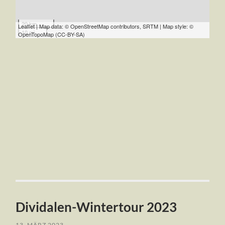
20 km
Leaflet | Map data: © OpenStreetMap contributors, SRTM | Map style: ©
10 mi
OpenTopoMap (CC-BY-SA)
Dividalen-Wintertour 2023
13. MÄRZ 2023