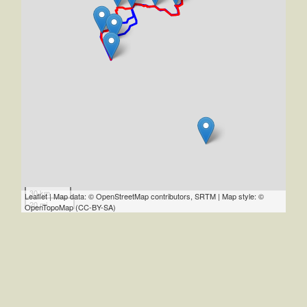
30 km
Leaflet | Map data: © OpenStreetMap contributors, SRTM | Map style: ©
20 mi
OpenTopoMap (CC-BY-SA)