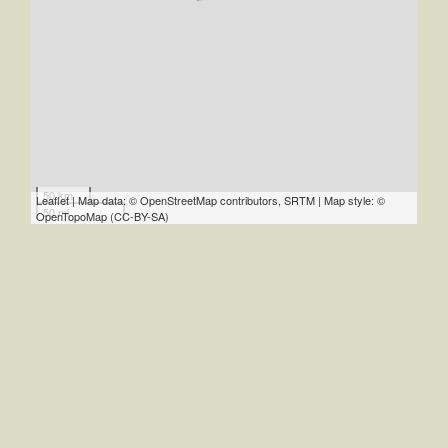
50 km
Leaflet | Map data: © OpenStreetMap contributors, SRTM | Map style: ©
50 mi
OpenTopoMap (CC-BY-SA)