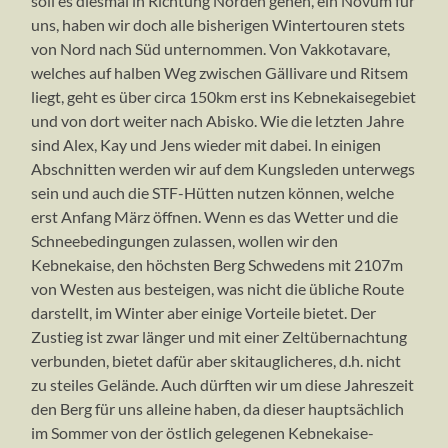
soll es diesmal in Richtung Norden gehen, ein Novum für
uns, haben wir doch alle bisherigen Wintertouren stets
von Nord nach Süd unternommen. Von Vakkotavare,
welches auf halben Weg zwischen Gällivare und Ritsem
liegt, geht es über circa 150km erst ins Kebnekaisegebiet
und von dort weiter nach Abisko. Wie die letzten Jahre
sind Alex, Kay und Jens wieder mit dabei. In einigen
Abschnitten werden wir auf dem Kungsleden unterwegs
sein und auch die STF-Hütten nutzen können, welche
erst Anfang März öffnen. Wenn es das Wetter und die
Schneebedingungen zulassen, wollen wir den
Kebnekaise, den höchsten Berg Schwedens mit 2107m
von Westen aus besteigen, was nicht die übliche Route
darstellt, im Winter aber einige Vorteile bietet. Der
Zustieg ist zwar länger und mit einer Zeltübernachtung
verbunden, bietet dafür aber skitauglicheres, d.h. nicht
zu steiles Gelände. Auch dürften wir um diese Jahreszeit
den Berg für uns alleine haben, da dieser hauptsächlich
im Sommer von der östlich gelegenen Kebnekaise-