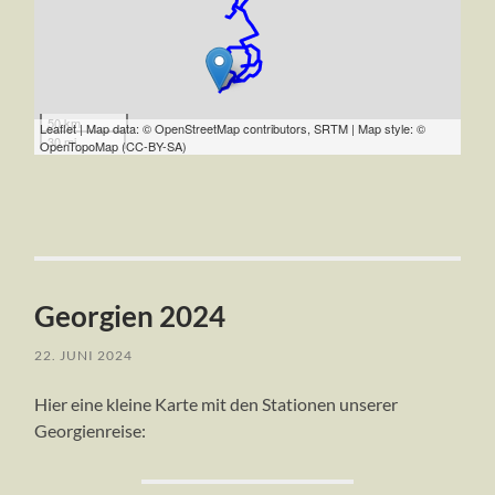
50 km
Leaflet | Map data: © OpenStreetMap contributors, SRTM | Map style: ©
30 mi
OpenTopoMap (CC-BY-SA)
Georgien 2024
22. JUNI 2024
Hier eine kleine Karte mit den Stationen unserer
Georgienreise: