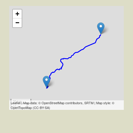
+
−
20 km
Leaflet | Map data: © OpenStreetMap contributors, SRTM | Map style: ©
10 mi
OpenTopoMap (CC-BY-SA)