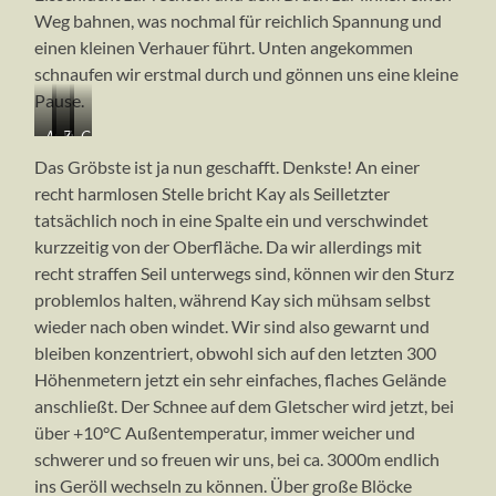
Weg bahnen, was nochmal für reichlich Spannung und
einen kleinen Verhauer führt. Unten angekommen
schnaufen wir erstmal durch und gönnen uns eine kleine
Pause.
Auf
Wegsuche
Zwischen
Geschafft!
dem
in
den
Unsere
Das Gröbste ist ja nun geschafft. Denkste! An einer
Flachstück
der
Spalten
Fußspuren
recht harmlosen Stelle bricht Kay als Seilletzter
2.
und
zeigen
tatsächlich noch in eine Spalte ein und verschwindet
Bruchzone
dem
den
Eisbruch
Weg
kurzzeitig von der Oberfläche. Da wir allerdings mit
recht straffen Seil unterwegs sind, können wir den Sturz
problemlos halten, während Kay sich mühsam selbst
wieder nach oben windet. Wir sind also gewarnt und
bleiben konzentriert, obwohl sich auf den letzten 300
Höhenmetern jetzt ein sehr einfaches, flaches Gelände
anschließt. Der Schnee auf dem Gletscher wird jetzt, bei
über +10°C Außentemperatur, immer weicher und
schwerer und so freuen wir uns, bei ca. 3000m endlich
ins Geröll wechseln zu können. Über große Blöcke