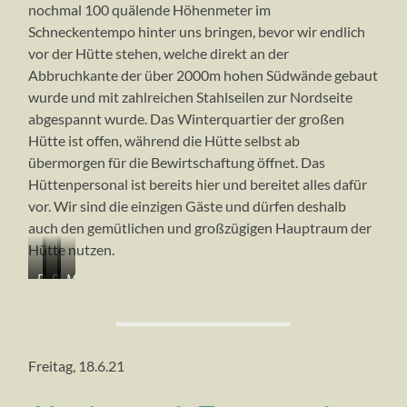
nochmal 100 quälende Höhenmeter im
gleich
zur
dunkle
und
Colle
brauchen…
hohe
Signalkuppe
Schneckentempo hinter uns bringen, bevor wir endlich
Punkt
Nordend
Gnifetti
Liskamm
unten
(4608m)
(4455m)
vor der Hütte stehen, welche direkt an der
(4532m)
ist
…
…
Abbruchkante der über 2000m hohen Südwände gebaut
mit
unser
wurde und mit zahlreichen Stahlseilen zur Nordseite
seiner
Rucksackdepot
unglaublichen
abgespannt wurde. Das Winterquartier der großen
Nordwand
Hütte ist offen, während die Hütte selbst ab
übermorgen für die Bewirtschaftung öffnet. Das
Hüttenpersonal ist bereits hier und bereitet alles dafür
vor. Wir sind die einzigen Gäste und dürfen deshalb
auch den gemütlichen und großzügigen Hauptraum der
Hütte nutzen.
Die
Blick
…
Massive
Capanna
nach
und
Abspannungen
Margaritha
Norden
in
auf
(4554m)
über
die
der
direkt
Col
mehr
Nordseite
Freitag, 18.6.21
auf
Gniffetti,
als
dem
Dufourspitze
2000m
Gipfel
und
hohe