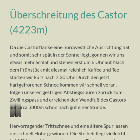
Überschreitung des Castor
(4223m)
Da die Castorflanke eine nordwestliche Ausrichtung hat
und somit sehr spät in der Sonne liegt, gönnen wir uns
etwas mehr Schlaf und stehen erst um 6 Uhr auf. Nach
dem Frühstück mit diesmal reichlich Kaffee und Tee
starten wir kurz nach 7:30 Uhr. Durch den jetzt
hartgefrorenen Schnee kommen wir schnell voran,
folgen unseren gestrigen Abstiegsspuren zurück zum
Zwillingspass und erreichen den Wandfuß des Castors
auf circa 3800m schon nach gut einer Stunde.
Zurück
Perfekte
zum
Bedingungen…
Hervorragender Trittschnee und eine ältere Spur lassen
Zwillingsjoch
uns schnell Höhe gewinnen. Die Steiheit liegt vielleicht
(3846m),