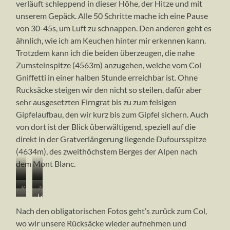
verläuft schleppend in dieser Höhe, der Hitze und mit
unserem Gepäck. Alle 50 Schritte mache ich eine Pause
von 30-45s, um Luft zu schnappen. Den anderen geht es
ähnlich, wie ich am Keuchen hinter mir erkennen kann.
Trotzdem kann ich die beiden überzeugen, die nahe
Zumsteinspitze (4563m) anzugehen, welche vom Col
Gniffetti in einer halben Stunde erreichbar ist. Ohne
Rucksäcke steigen wir den nicht so steilen, dafür aber
sehr ausgesetzten Firngrat bis zu zum felsigen
Gipfelaufbau, den wir kurz bis zum Gipfel sichern. Auch
von dort ist der Blick überwältigend, speziell auf die
direkt in der Gratverlängerung liegende Dufoursspitze
(4634m), des zweithöchstem Berges der Alpen nach
dem Mont Blanc.
…
…
Kurzer
Zumsteinspitze
und
wo
…
Letzter,
Abstecher
(4563m)
im
wir
und
nochmal
zur
mit
Schneckentempo
dringend
Nach den obligatorischen Fotos geht’s zurück zum Col,
der
mühsamer
Zumsteinspitze;
Dufourspitze
hinauf
eine
wo wir unsere Rücksäcke wieder aufnehmen und
fast
Anstieg
der
(4634m)
zum
Abkühlung