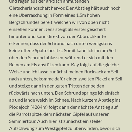
und ragen aus der arktisch anmutenden
der
Gletscherlandschaft hervor. Der Abstieg hält auch noch
Corno
eine Überraschung in Form eines 1,5m hohen
Nero
(4321m)
Bergschrundes bereit, welchen wir von oben nicht
einsehen können. Jens steigt als erster gesichert
hinunter und kann direkt von der Abbruchkante
erkennen, dass der Schrund nach unten wenigstens
keine offene Spalte besitzt. Somit kann ich ihn am Seil
über den Schrund ablassen, während er sich mit den
Beinen am Eis abstützen kann. Kay folgt auf die gleiche
Weise und ich lasse zunächst meinen Rucksack am Seil
nach unten, bekomme dafür einen zweiten Pickel am Seil
und steige dann in den guten Tritten der beiden
rückwärts nach unten. Den Schrund springe ich einfach
ab und lande weich im Schnee. Nach kurzem Abstieg ins
Piodejoch (4284m) folgt dann der nächste Anstieg auf
die Parrotspitze, dem nächsten Gipfel auf unserer
Sammlertour. Auch hier ist zunächst ein steiler
Aufschwung zum Westgipfel zu überwinden, bevor sich