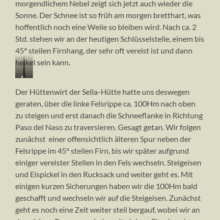
morgendlichem Nebel zeigt sich jetzt auch wieder die
Sonne. Der Schnee ist so früh am morgen bretthart, was
hoffentlich noch eine Weile so bleiben wird. Nach ca. 2
Std. stehen wir an der heutigen Schlüsselstelle, einem bis
45° steilen Firnhang, der sehr oft vereist ist und dann
heikel sein kann.
Auf
…
dem
unterhalb
Der Hüttenwirt der Sella-Hütte hatte uns deswegen
Lysgletscher…
des
geraten, über die linke Felsrippe ca. 100Hm nach oben
Liskammes
zu steigen und erst danach die Schneeflanke in Richtung
Paso del Naso zu traversieren. Gesagt getan. Wir folgen
zunächst einer offensichtlich älteren Spur neben der
Felsrippe im 45° steilen Firn, bis wir später aufgrund
einiger vereister Stellen in den Fels wechseln. Steigeisen
und Eispickel in den Rucksack und weiter geht es. Mit
einigen kurzen Sicherungen haben wir die 100Hm bald
geschafft und wechseln wir auf die Steigeisen. Zunächst
geht es noch eine Zeit weiter steil bergauf, wobei wir an