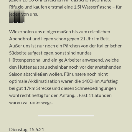
Rifugio und kaufen erstmal eine 1,5l Wasserflasche – für
jeden von uns.
Auf
Im
Das
Blick
dem
weichen
Rifugio
vom
Wie erholen uns einigermaßen bis zum reichlichen
Breithorn
Schnee
Guide
Rifugio
Abendbrot und liegen schon gegen 21Uhr im Bett.
-
beim
d’Ayas
zurück
Außer uns ist nur noch ein Pärchen von der italienischen
Zentralgipfel
Abstieg,
(3420m)
zum
(4156m),
im
Breithornkamm
Südseite aufgestiegen, sonst sind nur das
dahinter
Hintergrund
Hüttenpersonal und einige Arbeiter anwesend, welche
der
die
den Hüttenausbau scheinbar noch vor der anstehenden
Westgipfel
Castor-
Saison abschließen wollen. Für unsere noch nicht
Nordwestflanke
optimale Akklimatisation waren die 1400Hm Aufstieg
bei gut 17km Strecke und diesen Schneebedingungen
wohl recht heftig für den Anfang… Fast 11 Stunden
waren wir unterwegs.
Dienstag, 15.6.21