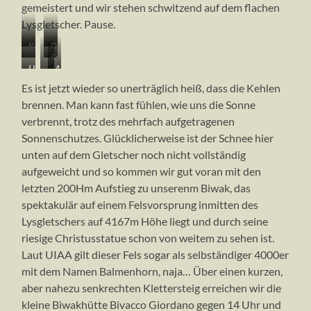
gemeistert und wir stehen schwitzend auf dem flachen
Lysgletscher. Pause.
Kurz
Der
…
Schöne
vor
Aufstieg
Hinter
…
Abstieg
als
Kletterei
dem
über
der
bis
vom
Alternative
in
Aufstieg
die
Es ist jetzt wieder so unerträglich heiß, dass die Kehlen
Felsrippe
wir
Paso
zum
bestem
zum
Felsrippe…
brennen. Man kann fast fühlen, wie uns die Sonne
weiter
die
del
vereisten
Fels
Paso
verbrennt, trotz des mehrfach aufgetragenen
im
flache
Naso
Schneehang
del
steilen
Schulter
schon
Sonnenschutzes. Glücklicherweise ist der Schnee hier
Naso
Eis…
des
wieder
unten auf dem Gletscher noch nicht vollständig
Paso
im
aufgeweicht und so kommen wir gut voran mit den
del
Schneesumpf
letzten 200Hm Aufstieg zu unserenm Biwak, das
Naso
erreichen
spektakulär auf einem Felsvorsprung inmitten des
Lysgletschers auf 4167m Höhe liegt und durch seine
riesige Christusstatue schon von weitem zu sehen ist.
Laut UIAA gilt dieser Fels sogar als selbständiger 4000er
mit dem Namen Balmenhorn, naja… Über einen kurzen,
aber nahezu senkrechten Klettersteig erreichen wir die
kleine Biwakhütte Bivacco Giordano gegen 14 Uhr und