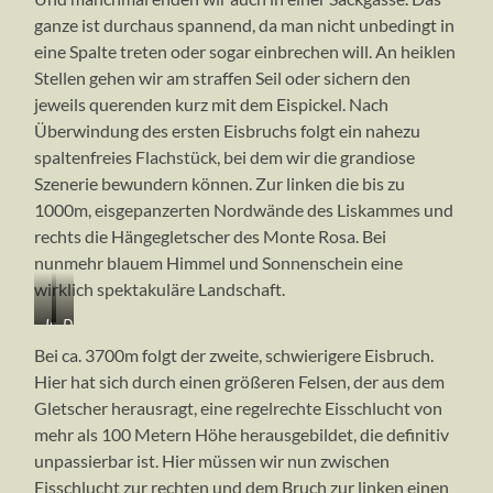
ganze ist durchaus spannend, da man nicht unbedingt in
eine Spalte treten oder sogar einbrechen will. An heiklen
Stellen gehen wir am straffen Seil oder sichern den
jeweils querenden kurz mit dem Eispickel. Nach
Überwindung des ersten Eisbruchs folgt ein nahezu
spaltenfreies Flachstück, bei dem wir die grandiose
Szenerie bewundern können. Zur linken die bis zu
1000m, eisgepanzerten Nordwände des Liskammes und
rechts die Hängegletscher des Monte Rosa. Bei
nunmehr blauem Himmel und Sonnenschein eine
wirklich spektakuläre Landschaft.
In
Das
der
Seil
Bei ca. 3700m folgt der zweite, schwierigere Eisbruch.
ersten
immer
Hier hat sich durch einen größeren Felsen, der aus dem
Spaltenzone
straff
Gletscher herausragt, eine regelrechte Eisschlucht von
auf
Zug
mehr als 100 Metern Höhe herausgebildet, die definitiv
unpassierbar ist. Hier müssen wir nun zwischen
Eisschlucht zur rechten und dem Bruch zur linken einen