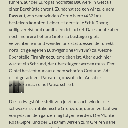
führen, auf der Europas höchstes Bauwerk in Gestalt
einer Berghütte thront. Zunächst steigen wir zu einem
Pass auf, von dem wir den Corno Nero (4321m)
besteigen könnten. Leider ist der steile Schlußhang
völlig vereist und damit ziemlich heikel. Da es heute aber
noch mehrere höhere Gipfel zu besteigen gibt,
verzichten wir und wenden uns stattdessen der direkt
nördlich gelegenen Ludwigshöhe (4343m) zu, welche
über steile Firnhänge zu erreichen ist. Aber auch hier
wartet ein Schrund, der überstiegen werden muss. Der
Gipfel besteht nur aus einem scharfen Grat und lädt
nicht gerade zur Pause ein, obwohl der Ausblick
geradezu nach eine Pause schreit.
Aufbruch
Über
…
Kurz
vom
den
und
vor
Die Ludwigshöhe stellt von jetzt an auch wieder die
Bivacco
Klettersteig
hinauf
dem
schweizerisch-italienische Grenze dar, deren Verlauf wir
Giordano
zum
zur
Gipfel,
von jetzt an den ganzen Tag folgen werden. Die Monte
Gletscher…
Ludwigshöhe
im
(4343m)
Hintergrund
Rosa Gipfel und der Liskamm wirken zum Greifen nahe
rechts