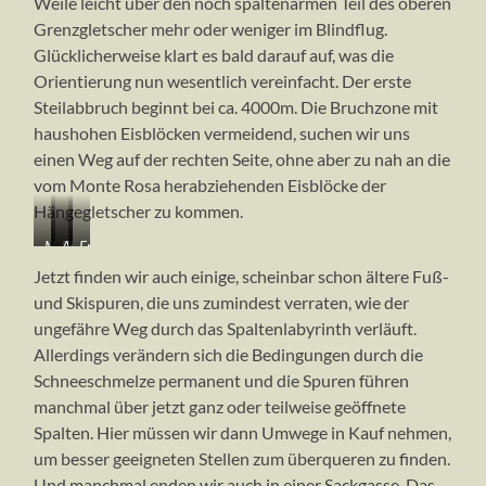
Weile leicht über den noch spaltenarmen Teil des oberen
Grenzgletscher mehr oder weniger im Blindflug.
Glücklicherweise klart es bald darauf auf, was die
Orientierung nun wesentlich vereinfacht. Der erste
Steilabbruch beginnt bei ca. 4000m. Die Bruchzone mit
haushohen Eisblöcken vermeidend, suchen wir uns
einen Weg auf der rechten Seite, ohne aber zu nah an die
vom Monte Rosa herabziehenden Eisblöcke der
Hängegletscher zu kommen.
Morgens
Eisiger
Auf
Endlich
um
Wind
dem
lichtet
Jetzt finden wir auch einige, scheinbar schon ältere Fuß-
6
und
oberen
sich
und Skispuren, die uns zumindest verraten, wie der
Uhr
Nebel,
Grenzgletscher,
der
ungefähre Weg durch das Spaltenlabyrinth verläuft.
was
per
Nebel
ist
Kompass
Allerdings verändern sich die Bedingungen durch die
das
im
Schneeschmelze permanent und die Spuren führen
heute?
grauen
manchmal über jetzt ganz oder teilweise geöffnete
Nichts
Spalten. Hier müssen wir dann Umwege in Kauf nehmen,
um besser geeigneten Stellen zum überqueren zu finden.
Und manchmal enden wir auch in einer Sackgasse. Das