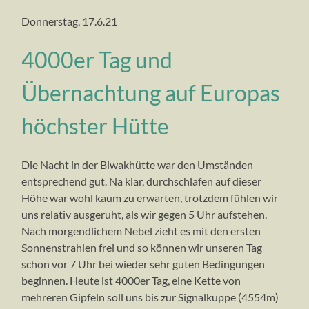
del
Lysgletscher
höchsten
(4215m)
Donnerstag, 17.6.21
Naso
mit
Biwakhütten
(4150m,
großer
der
ganz
Christus-
Alpen
4000er Tag und
links),
Statue…
in
Übernachtung auf Europas
der
Bildmitte
der
höchster Hütte
imposante
Liskamm-
Ostgipfel
Die Nacht in der Biwakhütte war den Umständen
(4532m),
rechts
entsprechend gut. Na klar, durchschlafen auf dieser
das
Höhe war wohl kaum zu erwarten, trotzdem fühlen wir
Lisjoch
uns relativ ausgeruht, als wir gegen 5 Uhr aufstehen.
(4152m)
Nach morgendlichem Nebel zieht es mit den ersten
Sonnenstrahlen frei und so können wir unseren Tag
schon vor 7 Uhr bei wieder sehr guten Bedingungen
beginnen. Heute ist 4000er Tag, eine Kette von
mehreren Gipfeln soll uns bis zur Signalkuppe (4554m)