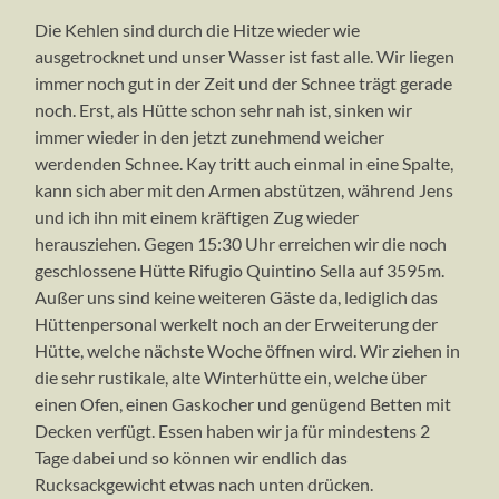
vom
Blankeis
testet
rustikale
Die Kehlen sind durch die Hitze wieder wie
Felikjoch
auf
die
Winterhütte
ausgetrocknet und unser Wasser ist fast alle. Wir liegen
auf
der
Spalten
des
immer noch gut in der Zeit und der Schnee trägt gerade
der
Skiroute
auf
Rifugios
Skiroute
dem
Quintino
noch. Erst, als Hütte schon sehr nah ist, sinken wir
Felikgletscher
Sella
immer wieder in den jetzt zunehmend weicher
(3585m)
werdenden Schnee. Kay tritt auch einmal in eine Spalte,
kann sich aber mit den Armen abstützen, während Jens
und ich ihn mit einem kräftigen Zug wieder
herausziehen. Gegen 15:30 Uhr erreichen wir die noch
geschlossene Hütte Rifugio Quintino Sella auf 3595m.
Außer uns sind keine weiteren Gäste da, lediglich das
Hüttenpersonal werkelt noch an der Erweiterung der
Hütte, welche nächste Woche öffnen wird. Wir ziehen in
die sehr rustikale, alte Winterhütte ein, welche über
einen Ofen, einen Gaskocher und genügend Betten mit
Decken verfügt. Essen haben wir ja für mindestens 2
Tage dabei und so können wir endlich das
Rucksackgewicht etwas nach unten drücken.