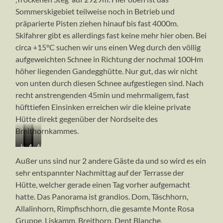
Sommerskigebiet teilweise noch in Betrieb und
präparierte Pisten ziehen hinauf bis fast 4000m.
Skifahrer gibt es allerdings fast keine mehr hier oben. Bei
circa +15°C suchen wir uns einen Weg durch den völlig
aufgeweichten Schnee in Richtung der nochmal 100Hm
höher liegenden Gandegghütte. Nur gut, das wir nicht
von unten durch diesen Schnee aufgestiegen sind. Nach
recht anstrengenden 45min und mehrmaligem, fast
hüfttiefen Einsinken erreichen wir die kleine private
Hütte direkt gegenüber der Nordseite des
Breithornkammes.
Im
Gandegghütte
Auf
Abendlicher
Aufstieg
und
der
Blick
Außer uns sind nur 2 andere Gäste da und so wird es ein
zur
Breithorn
Terrasse
zum
sehr entspannter Nachmittag auf der Terrasse der
Gandegghütte
(4164m)
der
Monte
Hütte, welcher gerade einen Tag vorher aufgemacht
Gandegghütte
Rosa
(bis
hatte. Das Panorama ist grandios. Dom, Täschhorn,
4632m),
Allalinhorn, Rimpfischhorn, die gesamte Monte Rosa
Grenzgletscher
Gruppe, Liskamm, Breithorn, Dent Blanche,
und