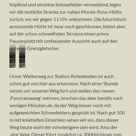
hüpfend und einzelne Schneefelder vermeidend, legen
wir die restliche Strecke zur nahen Monte-Rosa-Hütte
zurück, wo wir gegen 11 Uhr ankommen. Die futuristisch
anmutende Hütte ist zwar noch geschlossen, bietet aber
auf der schon schneefreien Terrasse einen prima
Pausenplatz mit umfassender Aussicht auch auf den
unteren Grenzgletscher.
Kay
…
Eislawine
Herrliche
macht
kann
Ein
Die
auf
Skiabfahrt.
doch
sich
letztes
neue
der
Leider
noch
aber
Unser Weiterweg zur Station Rotenboden ist auch
Mal
Monte-
Liskammseite!
haben
Bekanntschaft
selbst
schon gut von hier aus erkennbar. Nach einer Stunde
einsinken.
Rosa-
Deswegen
wir
mit
wieder
setzen wir unseren Weg fort und wollen den neuen
Im
Hütte
geht
keine
einer
nach
weichen
auf
‚Panoramaweg‘ nehmen, brechen das aber bereits nach
man
Spalte…
oben
Schnee
2882m
lieber
arbeiten
wenigen Minuten ab, da der Weg immer noch mit
kurz
auf
aufgeweichten Schneefeldern gespickt ist. Nach gut 100
vor
der
m mit knietiefem Einsinken sehen wir ein, dass dieser
dem
rechten
Ausstieg
Seite
Weg heute wohl der schwierigere sein wird. Also der
‚alte‘ Weg. Dieser führt zunächst ca. 300Hm hinab zum