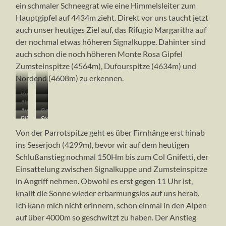
ein schmaler Schneegrat wie eine Himmelsleiter zum
Hauptgipfel auf 4434m zieht. Direkt vor uns taucht jetzt
auch unser heutiges Ziel auf, das Rifugio Margaritha auf
der nochmal etwas höheren Signalkuppe. Dahinter sind
auch schon die noch höheren Monte Rosa Gipfel
Zumsteinspitze (4564m), Dufourspitze (4634m) und
Nordend (4608m) zu erkennen.
Kurzes
…
Abstieg
…
Ablassen
da
Auf
Rast
ins
von
im
der
Blick
Steil
dem
auf
Piodejoch…
wo
Abstieg…
Bergschrund
zur
hinab
Westgrat
der
es
Von der Parrotspitze geht es über Firnhänge erst hinab
von
Signalkuppe
ins
zur
Parrotspitze
direkt
oben
ins Seserjoch (4299m), bevor wir auf dem heutigen
(4554m),
Seserjoch
Parrotspitze
(4434m)
zum
nicht
Schlußanstieg nochmal 150Hm bis zum Col Gnifetti, der
Zumsteinspitze
(4299m)
Westgrat
einsehbar
(4563)
…
Einsattelung zwischen Signalkuppe und Zumsteinspitze
der
war
und
Parrotspitze
in Angriff nehmen. Obwohl es erst gegen 11 Uhr ist,
Dufourspitze
geht
knallt die Sonne wieder erbarmungslos auf uns herab.
(4634m),
Ich kann mich nicht erinnern, schon einmal in den Alpen
v.r.n.l.
auf über 4000m so geschwitzt zu haben. Der Anstieg