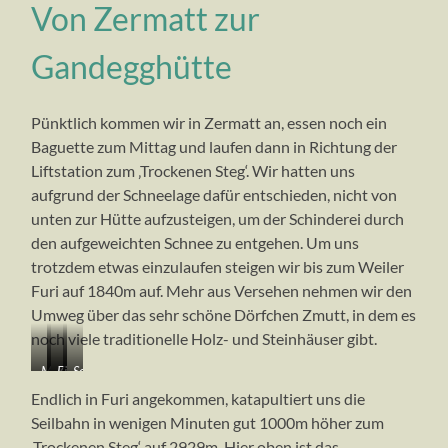
Von Zermatt zur
Gandegghütte
Pünktlich kommen wir in Zermatt an, essen noch ein
Baguette zum Mittag und laufen dann in Richtung der
Liftstation zum ‚Trockenen Steg‘. Wir hatten uns
aufgrund der Schneelage dafür entschieden, nicht von
unten zur Hütte aufzusteigen, um der Schinderei durch
den aufgeweichten Schnee zu entgehen. Um uns
trotzdem etwas einzulaufen steigen wir bis zum Weiler
Furi auf 1840m auf. Mehr aus Versehen nehmen wir den
Umweg über das sehr schöne Dörfchen Zmutt, in dem es
noch viele traditionelle Holz- und Steinhäuser gibt.
Mittag
Zermatt
Einlaufen
Seilbahn
in
und
über
zum
Endlich in Furi angekommen, katapultiert uns die
Zermatt
sein
Zmutt
‚Trockenen
Seilbahn in wenigen Minuten gut 1000m höher zum
Wahrzeichen
nach
Steg‘
‚Trockenen Steg‘ auf 2929m. Hier oben ist das
Furi