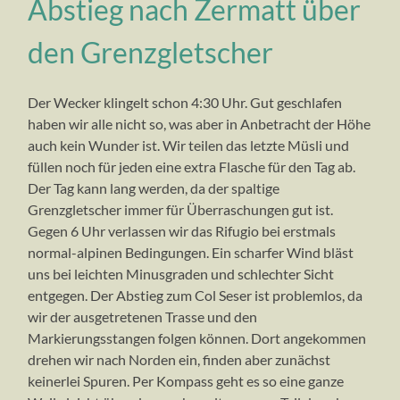
Abstieg nach Zermatt über
der
Nordend…
Südwand
Signalkuppe
den Grenzgletscher
Der Wecker klingelt schon 4:30 Uhr. Gut geschlafen
haben wir alle nicht so, was aber in Anbetracht der Höhe
auch kein Wunder ist. Wir teilen das letzte Müsli und
füllen noch für jeden eine extra Flasche für den Tag ab.
Der Tag kann lang werden, da der spaltige
Grenzgletscher immer für Überraschungen gut ist.
Gegen 6 Uhr verlassen wir das Rifugio bei erstmals
normal-alpinen Bedingungen. Ein scharfer Wind bläst
uns bei leichten Minusgraden und schlechter Sicht
entgegen. Der Abstieg zum Col Seser ist problemlos, da
wir der ausgetretenen Trasse und den
Markierungsstangen folgen können. Dort angekommen
drehen wir nach Norden ein, finden aber zunächst
keinerlei Spuren. Per Kompass geht es so eine ganze