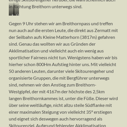
in Richtung Breithorn unterwegs sind.
Kurz
Über
hinter
das
Gegen 9 Uhr stehen wir am Breithornpass und treffen
der
Skigebiet
nun auch auf die ersten Leute, die direkt aus Zermatt mit
Gandegghütte
zum
der Seilbahn aufs Kleine Matterhorn (3817m) gefahren
auf
Kleinen
3100m
Matterhorn
sind. Genau das wollten wir aus Gründen der
(3817m)
Akklimatisation und vielleicht auch ein wenig aus
sportlicher Fairness nicht tun. Wenigstens haben wir bis
hierher schon 800Hm Aufstieg hinter uns. Mit vielleicht
50 anderen Leuten, darunter viele Skitourengeher und
organisierte Gruppen, die mit Bergführer unterwegs
sind, nehmen wir den Anstieg zum Breithorn-
Westgipfel, der mit 4167m der höchste des 2,5km
langen Breithornkammes ist, unter die Füße. Dieser wird
über seine weitläufige, nicht allzu steile Südflanke mit
einer maximalen Steigung von vielleicht 35° erstiegen
und eignet sich deswegen auch hervorragend als
Skitourenziel. Aufgrund fehlender Akklimatisation