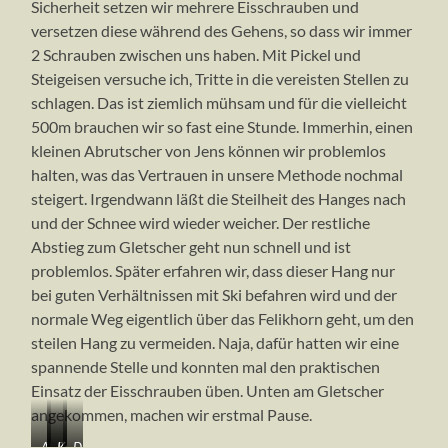
Sicherheit setzen wir mehrere Eisschrauben und
versetzen diese während des Gehens, so dass wir immer
2 Schrauben zwischen uns haben. Mit Pickel und
Steigeisen versuche ich, Tritte in die vereisten Stellen zu
schlagen. Das ist ziemlich mühsam und für die vielleicht
500m brauchen wir so fast eine Stunde. Immerhin, einen
kleinen Abrutscher von Jens können wir problemlos
halten, was das Vertrauen in unsere Methode nochmal
steigert. Irgendwann läßt die Steilheit des Hanges nach
und der Schnee wird wieder weicher. Der restliche
Abstieg zum Gletscher geht nun schnell und ist
problemlos. Später erfahren wir, dass dieser Hang nur
bei guten Verhältnissen mit Ski befahren wird und der
normale Weg eigentlich über das Felikhorn geht, um den
steilen Hang zu vermeiden. Naja, dafür hatten wir eine
spannende Stelle und konnten mal den praktischen
Einsatz der Eisschrauben üben. Unten am Gletscher
angekommen, machen wir erstmal Pause.
Abstieg
Schwieriges
Kay
Die