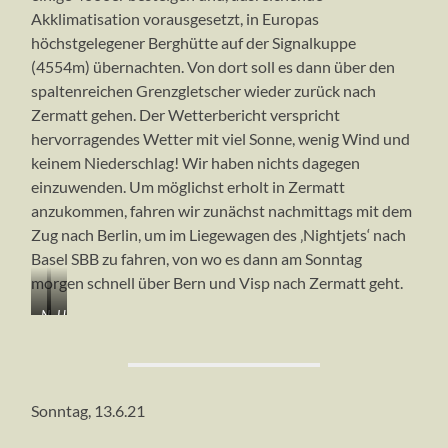
Akklimatisation vorausgesetzt, in Europas
höchstgelegener Berghütte auf der Signalkuppe
(4554m) übernachten. Von dort soll es dann über den
spaltenreichen Grenzgletscher wieder zurück nach
Zermatt gehen. Der Wetterbericht verspricht
hervorragendes Wetter mit viel Sonne, wenig Wind und
keinem Niederschlag! Wir haben nichts dagegen
einzuwenden. Um möglichst erholt in Zermatt
anzukommen, fahren wir zunächst nachmittags mit dem
Zug nach Berlin, um im Liegewagen des ‚Nightjets‘ nach
Basel SBB zu fahren, von wo es dann am Sonntag
morgen schnell über Bern und Visp nach Zermatt geht.
Nightjet
Unser
von
Liegewagen
Berlin
nach
Basel
Sonntag, 13.6.21
SBB