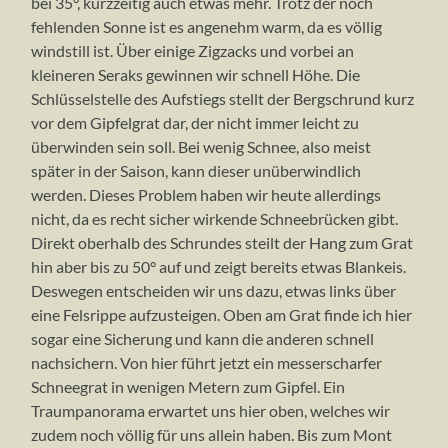
bei 35°, kurzzeitig auch etwas mehr. Trotz der noch
diesmal
bei
fehlenden Sonne ist es angenehm warm, da es völlig
hartem
windstill ist. Über einige Zigzacks und vorbei an
Schnee
kleineren Seraks gewinnen wir schnell Höhe. Die
Schlüsselstelle des Aufstiegs stellt der Bergschrund kurz
vor dem Gipfelgrat dar, der nicht immer leicht zu
überwinden sein soll. Bei wenig Schnee, also meist
später in der Saison, kann dieser unüberwindlich
werden. Dieses Problem haben wir heute allerdings
nicht, da es recht sicher wirkende Schneebrücken gibt.
Direkt oberhalb des Schrundes steilt der Hang zum Grat
hin aber bis zu 50° auf und zeigt bereits etwas Blankeis.
Deswegen entscheiden wir uns dazu, etwas links über
eine Felsrippe aufzusteigen. Oben am Grat finde ich hier
sogar eine Sicherung und kann die anderen schnell
nachsichern. Von hier führt jetzt ein messerscharfer
Schneegrat in wenigen Metern zum Gipfel. Ein
Traumpanorama erwartet uns hier oben, welches wir
zudem noch völlig für uns allein haben. Bis zum Mont