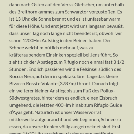
dann nach Osten auf den Verra-Gletscher, um unterhalb
des Breithornkammes zum Schwarztor vorzustoßen. Es
ist 13 Uhr, die Sonne brennt und es ist unfassbar warm
für diese Höhe. Und erst jetzt wird uns langsam bewußt,
dass unser Tag noch lange nicht beendet ist, obwohl wir
schon 1200Hm Aufstieg in den Beinen haben. Der
Schnee weicht minütlich mehr auf, was zu
kräfteraubendem Einsinken speziell bei Jens führt. So
zieht sich der Abstieg zum Rifugio noch einmal fast 3 1/2
Stunden. Endlich passieren wir die Felsinsel südlich des
Roccia Nera, auf dem in spektakulärer Lage das kleine
Bivacco Rossi e Volante (3787m) thront. Danach folgt
ein weiterer kleiner Anstieg bis zum Fuß des Pollux-
Südwestgrates, hinter dem es endlich, einen Eisbruch
umgehend, die letzten 400Hm hinab zum Rifugio Guide
d’Ayas geht. Natürlich ist unser Wasservorrat
mittlerweile aufgebraucht und wir beginnen, Schnee zu
essen, da unsere Kehlen völlig ausgetrocknet sind. Erst
gegen 16:30 Uhr erreichen wir das schon geöffnete