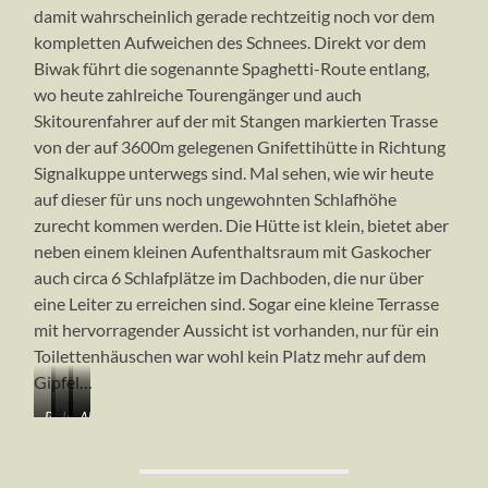
damit wahrscheinlich gerade rechtzeitig noch vor dem
kompletten Aufweichen des Schnees. Direkt vor dem
Biwak führt die sogenannte Spaghetti-Route entlang,
wo heute zahlreiche Tourengänger und auch
Skitourenfahrer auf der mit Stangen markierten Trasse
von der auf 3600m gelegenen Gnifettihütte in Richtung
Signalkuppe unterwegs sind. Mal sehen, wie wir heute
auf dieser für uns noch ungewohnten Schlafhöhe
zurecht kommen werden. Die Hütte ist klein, bietet aber
neben einem kleinen Aufenthaltsraum mit Gaskocher
auch circa 6 Schlafplätze im Dachboden, die nur über
eine Leiter zu erreichen sind. Sogar eine kleine Terrasse
mit hervorragender Aussicht ist vorhanden, nur für ein
Toilettenhäuschen war wohl kein Platz mehr auf dem
Gipfel…
Blick
Im
…
…
Abendlicher
zurück
Anmarsch
einer
und
Blick
zum
zum
Felsinsel
einer
zur
Paso
Balmenhorn…
im
der
Vincentpyramide