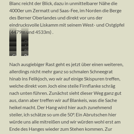
Blanc reicht der Blick, dazu in unmittelbarer Nähe die
4000er um Zermatt und Saas-Fee, im Norden die Berge
des Berner Oberlandes und direkt vor uns der
eindrucksvolle Liskamm mit seinem West- und Ostgipfel
(4479m und 4533m) .
…
Oberer
…
Am
in
Serak…
…
Blick
kurz
messerscharfen
der
Gipfelrast
Der
ist
zurück
vor
Gipfelgrat…
Castor-
auf
Südostgrat
sauberes
auf
dem
Nach ausgiebiger Rast geht es jetzt über einen weiteren,
Nordwestflanke
dem
zum
Treten
unsere
Gipfelgrat
allerdings nicht mehr ganz so schmalen Schneegrat
Castor
Felikjoch
angesagt
Aufstiegsspur
hinab ins Felikjoch, wo wir auf einige Skispuren treffen,
(4225m)
(4066m)
welche direkt vom Joch eine steile Firnflanke schräg
nach unten führen. Zunächst sieht dieser Weg ganz gut
aus, dann aber treffen wir auf Blankeis, was die Sache
heikel macht. Der Hang wird hier auch zunehmend
steiler, ich schätze so um die 50°. Ein Abrutschen hier
würde uns alle mitreißen und wir würden wohl erst am
Ende des Hanges wieder zum Stehen kommen. Zur