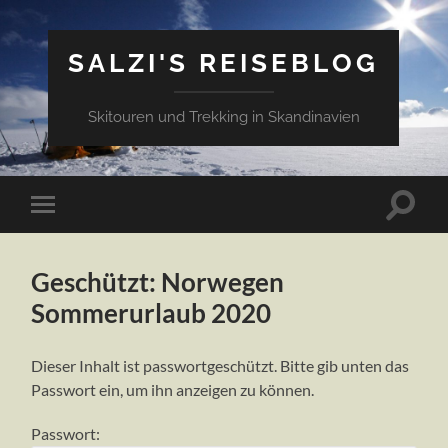
SALZI'S REISEBLOG
Skitouren und Trekking in Skandinavien
Suchfe
Mobile-
ein-/a
Menü
ein-/ausblenden
Geschützt: Norwegen
Sommerurlaub 2020
Dieser Inhalt ist passwortgeschützt. Bitte gib unten das
Passwort ein, um ihn anzeigen zu können.
Passwort: