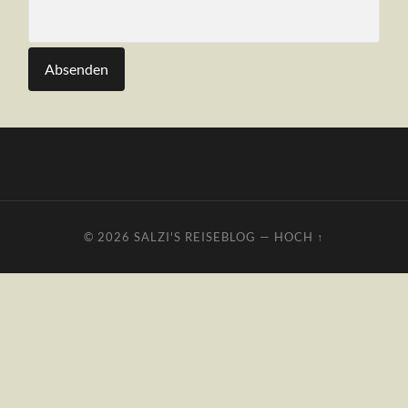
© 2026
SALZI'S REISEBLOG
—
HOCH ↑